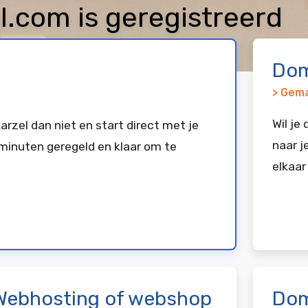
.com is geregistreerd
exx
Dom
> Gema
Wil je
arzel dan niet en start direct met je
naar j
minuten geregeld en klaar om te
elkaar
Webhosting of webshop
Dom