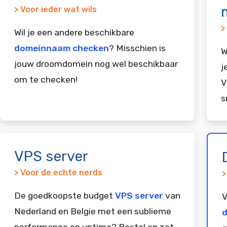
> Voor ieder wat wils
>
Wil je een andere beschikbare
domeinnaam checken
? Misschien is
W
jouw droomdomein nog wel beschikbaar
j
om te checken!
V
s
VPS server
> Voor de echte nerds
>
De goedkoopste budget
VPS server
van
V
Nederland en Belgie met een sublieme
d
performance en uptime? Bestel en zet